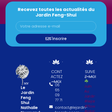
Recevez toutes les actualités du
Jardin Feng-Shui
S'inscrire
CONT
SUIVE
ACTEZ
Z-MOI
-MOI
06
Juin
Le
65
Au
Jardin
09
Jardin
Feng
77 71
#lejardinfengs
Shui
#flowers
Nathalie
contact@lejardin-
#plantesfengs