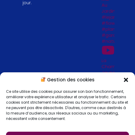
jour.
Au
Jardin
#lejardinfengs
#flowers
#plantesfengs
#garden
#naturelovers
La
Chambre
Jaune
_
Gestion des cookies
Jardins
de
Ce site utilise des cookies pour assurer son bon fonctionnement,
Séricourt
améliorer votre expérience utilisateur et analyser le trafic. Certains
_ 62
cookies sont strictement nécessaires au fonctionnement du site et
ne peuvent pas être désactivés. D'autres, comme ceux destinés à
la mesure d’audience, aux réseaux sociaux ou au marketing,
nécessitent votre consentement.