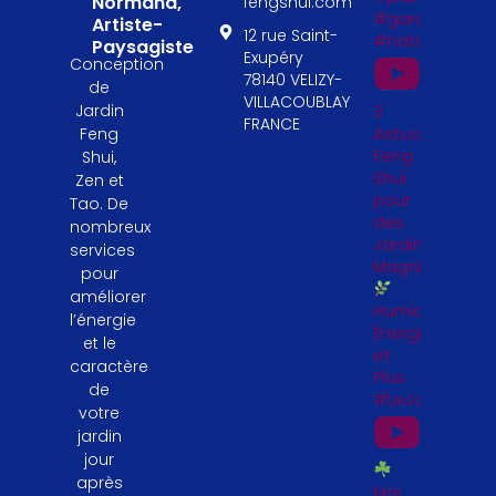
Normand,
fengshui.com
#garden
Artiste-
12 rue Saint-
#naturelovers
Paysagiste
Exupéry
Conception
78140 VELIZY-
de
VILLACOUBLAY
Jardin
3
FRANCE
Astuces
Feng
Feng
Shui,
Shui
Zen et
pour
Tao. De
des
nombreux
Jardinières
services
Magnifiques
pour
améliorer
Humidité,
l’énergie
Énergie
et le
et
caractère
Plus
de
#LeJardinFeng
votre
jardin
jour
après
Mai