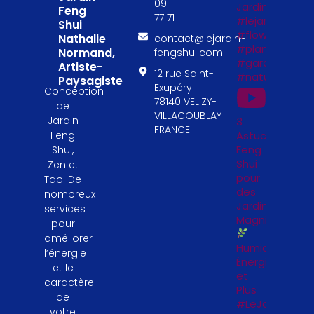
09
Jardin
Feng
77 71
#lejardinfengs
Shui
#flowers
Nathalie
contact@lejardin-
#plantesfengs
Normand,
fengshui.com
#garden
Artiste-
12 rue Saint-
#naturelovers
Paysagiste
Exupéry
Conception
78140 VELIZY-
de
VILLACOUBLAY
Jardin
3
FRANCE
Astuces
Feng
Feng
Shui,
Shui
Zen et
pour
Tao. De
des
nombreux
Jardinières
services
Magnifiques
pour
améliorer
Humidité,
l’énergie
Énergie
et le
et
caractère
Plus
de
#LeJardinFeng
votre