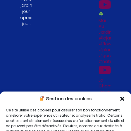
jardin
jour
après
Mai
jour.
Au
Jardin
#lejardinfengs
#flowers
#plantesfengs
#garden
#naturelovers
La
Chambre
Jaune
_
Gestion des cookies
Jardins
de
Ce site utilise des cookies pour assurer son bon fonctionnement,
Séricourt
améliorer votre expérience utilisateur et analyser le trafic. Certains
_ 62
cookies sont strictement nécessaires au fonctionnement du site et
ne peuvent pas être désactivés. D'autres, comme ceux destinés à