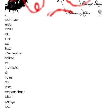
« Un
des
premiers
principes
connus
est
celui
du
Chi;
ce
flux
d’énergie
saine
et
invisible
à
l’oeil
nu
est
cependant
bien
perçu
par