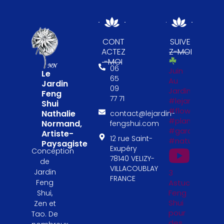
CONT
SUIVE
ACTEZ
Z-MOI
-MOI
06
Juin
Le
65
Au
Jardin
09
Jardin
Feng
77 71
#lejardinfengs
Shui
#flowers
Nathalie
contact@lejardin-
#plantesfengs
Normand,
fengshui.com
#garden
Artiste-
12 rue Saint-
#naturelovers
Paysagiste
Exupéry
Conception
78140 VELIZY-
de
VILLACOUBLAY
Jardin
3
FRANCE
Astuces
Feng
Feng
Shui,
Shui
Zen et
pour
Tao. De
des