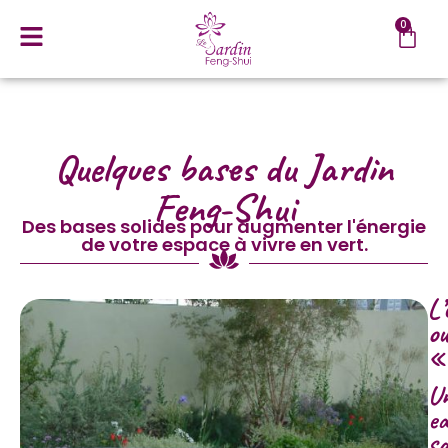
0
Quelques bases du Jardin
Feng-Shui
Des bases solides pour augmenter l'énergie
de votre espace à vivre en vert.
L’
ou
«
U
e
sa