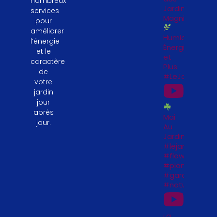
nombreux
Jardinières
services
Magnifiques
pour
améliorer
Humidité,
l’énergie
Énergie
et le
et
caractère
Plus
de
#LeJardinFeng
votre
jardin
jour
après
Mai
jour.
Au
Jardin
#lejardinfengs
#flowers
#plantesfengs
#garden
#naturelovers
La