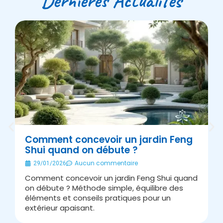
Dernières Actualités
Comment concevoir un jardin Feng
Shui quand on débute ?
É
Aucun commentaire
29/01/2026
Comment concevoir un jardin Feng Shui quand
A
on débute ? Méthode simple, équilibre des
s
éléments et conseils pratiques pour un
J
extérieur apaisant.
v