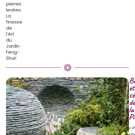
pierres
levées.
La
finesse
de
l’Art
du
Jardin
Feng-
Shui!
B
et
sé
de
la
Pi
« 
un