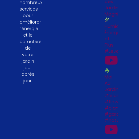
des
nombreux
Jardinières
services
Magnifiques
pour
améliorer
Humidité,
l’énergie
Énergie
et le
et
caractère
Plus
de
#LeJardinFeng
votre
jardin
jour
après
Mai
jour.
Au
Jardin
#lejardinfengs
#flowers
#plantesfengs
#garden
#naturelovers