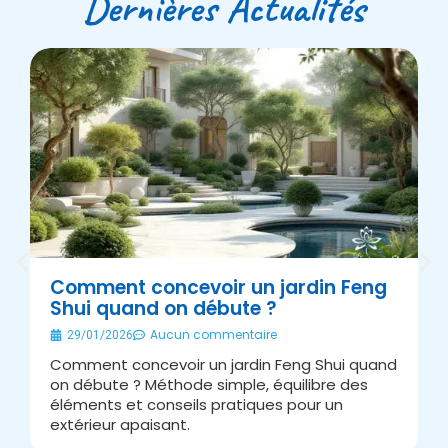
Dernières Actualités
Comment concevoir un jardin Feng
Shui quand on débute ?
É
Aucun commentaire
29/01/2026
Comment concevoir un jardin Feng Shui quand
A
on débute ? Méthode simple, équilibre des
s
éléments et conseils pratiques pour un
J
extérieur apaisant.
v