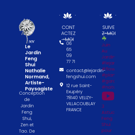
CONT
SUIVE
ACTEZ
Z-MOI
-MOI
06
Juin
Le
65
Au
Jardin
09
Jardin
Feng
77 71
#lejardinfengs
Shui
#flowers
Nathalie
contact@lejardin-
#plantesfengs
Normand,
fengshui.com
#garden
Artiste-
12 rue Saint-
#naturelovers
Paysagiste
Exupéry
Conception
78140 VELIZY-
de
VILLACOUBLAY
Jardin
3
FRANCE
Astuces
Feng
Feng
Shui,
Shui
Zen et
pour
Tao. De