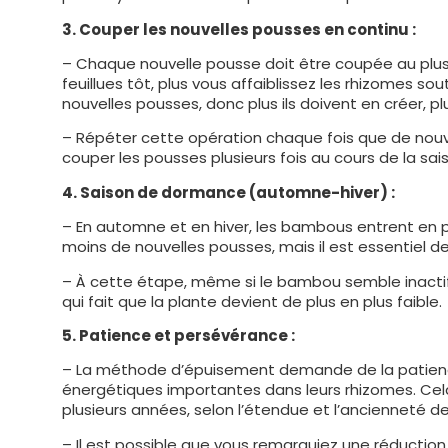
3. Couper les nouvelles pousses en continu :
– Chaque nouvelle pousse doit être coupée au plus 
feuillues tôt, plus vous affaiblissez les rhizomes s
nouvelles pousses, donc plus ils doivent en créer, plus
– Répéter cette opération chaque fois que de nouvel
couper les pousses plusieurs fois au cours de la sa
4. Saison de dormance (automne-hiver) :
– En automne et en hiver, les bambous entrent en 
moins de nouvelles pousses, mais il est essentiel de
– À cette étape, même si le bambou semble inactif,
qui fait que la plante devient de plus en plus faible.
5. Patience et persévérance :
– La méthode d’épuisement demande de la patience
énergétiques importantes dans leurs rhizomes. Cela
plusieurs années, selon l’étendue et l’ancienneté de 
– Il est possible que vous remarquiez une réduction