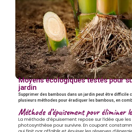
Moyens écologiques testés pour s
jardin
Supprimer des bambous dans un jardin peut être difficile c
plusieurs méthodes pour éradiquer les bambous, en combi
Méthode d’épuisement pour éliminer 
La méthode d’épuisement repose sur l’idée que les
photosynthèse pour survivre. En coupant constam
qui finit par affaiblir et épuiser les réserves d’énerg