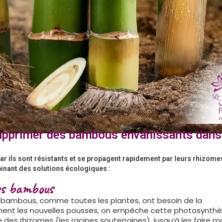
upprimer des bambous envahissants dans
ar ils sont résistants et se propagent rapidement par leurs rhizomes
nant des solutions écologiques :
les bambous
 bambous, comme toutes les plantes, ont besoin de la
ment les nouvelles pousses, on empêche cette photosynthè
ie des rhizomes (les racines souterraines), jusqu’à les faire mo