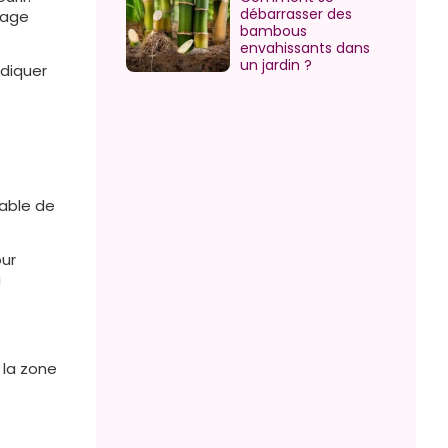
débarrasser des
sage
bambous
envahissants dans
un jardin ?
adiquer
sable de
our
u
 la zone