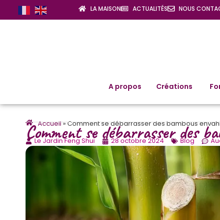
LA MAISON
ACTUALITÉS
NOUS CONTA
A propos
Créations
Fo
Accueil
»
Comment se débarrasser des bambous envahiss
Comment se débarrasser des ba
Le Jardin Feng Shui
28 octobre 2024
Blog
Au