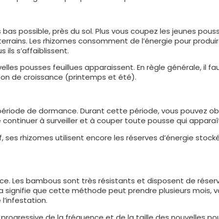
bas possible, près du sol. Plus vous coupez les jeunes pous
outerrains. Les rhizomes consomment de l’énergie pour produi
 ils s’affaiblissent.
les pousses feuillues apparaissent. En règle générale, il fa
ison de croissance (printemps et été).
période de dormance. Durant cette période, vous pouvez ob
 continuer à surveiller et à couper toute pousse qui apparaî
 ses rhizomes utilisent encore les réserves d’énergie stock
. Les bambous sont très résistants et disposent de réser
 signifie que cette méthode peut prendre plusieurs mois, v
l’infestation.
 progressive de la fréquence et de la taille des nouvelles po