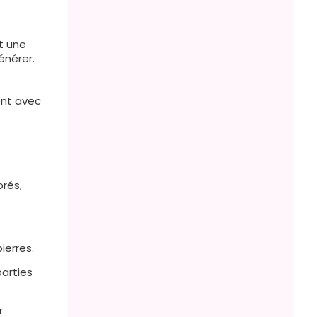
nt une
énérer.
ent avec
orés,
ierres.
parties
r