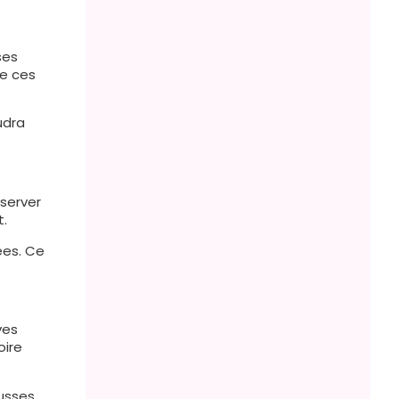
ses
re ces
udra
server
t.
ées. Ce
ves
oire
usses.