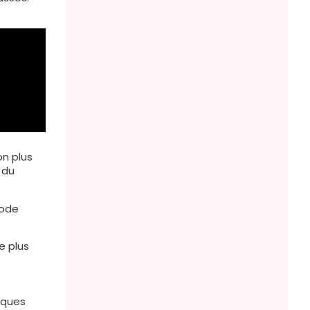
on plus
 du
hode
e plus
lques