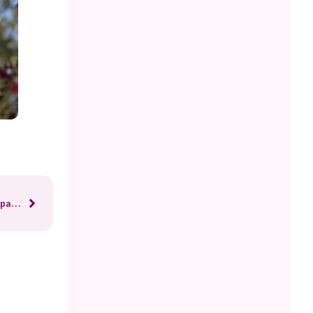
Jardin Feng Shui ou Jardin Japonais ? Transformez Votre Espace Sacré en Havre de Paix