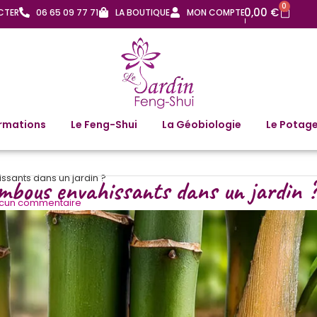
0
0,00
€
CTER
06 65 09 77 71
LA BOUTIQUE
MON COMPTE
rmations
Le Feng-Shui
La Géobiologie
Le Potage
ants dans un jardin ?
mbous envahissants dans un jardin 
cun commentaire