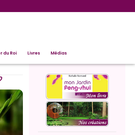
r du Roi
Livres
Médias
?