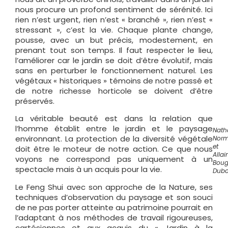
nous procure un profond sentiment de sérénité. Ici
rien n’est urgent, rien n’est « branché », rien n’est «
stressant », c’est la vie. Chaque plante change,
pousse, avec un but précis, modestement, en
prenant tout son temps. Il faut respecter le lieu,
l’améliorer car le jardin se doit d’être évolutif, mais
sans en perturber le fonctionnement naturel. Les
végétaux « historiques » témoins de notre passé et
de notre richesse horticole se doivent d’être
préservés.
La véritable beauté est dans la relation que
l’homme établit entre le jardin et le paysage
Nath
environnant. La protection de la diversité végétale
Nor
et
doit être le moteur de notre action. Ce que nous
Allai
voyons ne correspond pas uniquement à un
Boug
spectacle mais à un acquis pour la vie.
Dubo
Le Feng Shui avec son approche de la Nature, ses
techniques d’observation du paysage et son souci
de ne pas porter atteinte au patrimoine pourrait en
l’adaptant à nos méthodes de travail rigoureuses,
cartésiennes et aux acquis du « Jardin à la