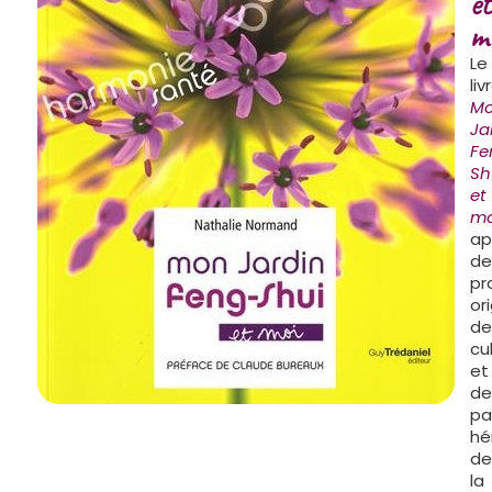
et
m
Le
liv
M
Ja
Fe
Sh
et
mo
ap
de
pr
or
de
cu
et
de
pa
hé
de
la