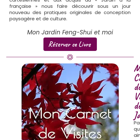
française » nous faire découvrir sous un jour
nouveau des pratiques originales de conception
paysagère et de culture.
Mon Jardin Feng-Shui et moi
Réserver ce Livre
M
C
d
Vi
d
J
Pa
qu
ai