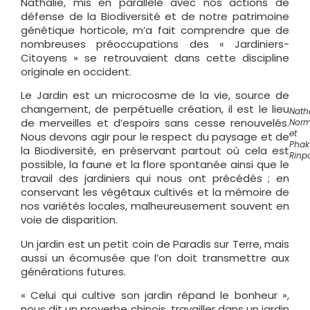
Nathalie, mis en parallèle avec nos actions de
défense de la Biodiversité et de notre patrimoine
génétique horticole, m’a fait comprendre que de
nombreuses préoccupations des « Jardiniers-
Citoyens » se retrouvaient dans cette discipline
originale en occident.
Le Jardin est un microcosme de la vie, source de
changement, de perpétuelle création, il est le lieu
Nath
de merveilles et d’espoirs sans cesse renouvelés.
Nor
et
Nous devons agir pour le respect du paysage et de
Phak
la Biodiversité, en préservant partout où cela est
Rinp
possible, la faune et la flore spontanée ainsi que le
travail des jardiniers qui nous ont précédés ; en
conservant les végétaux cultivés et la mémoire de
nos variétés locales, malheureusement souvent en
voie de disparition.
Un jardin est un petit coin de Paradis sur Terre, mais
aussi un écomusée que l’on doit transmettre aux
générations futures.
« Celui qui cultive son jardin répand le bonheur »,
nous dit un proverbe chinois, travailler dans un jardin