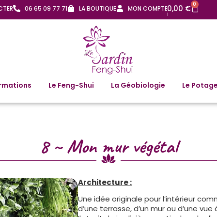
0
0,00
€
CTER
06 65 09 77 71
LA BOUTIQUE
MON COMPTE
rmations
Le Feng-Shui
La Géobiologie
Le Potage
8 ~ Mon mur végétal
Architecture :
Une idée originale pour l’intérieur comm
d’une terrasse, d’un mur ou d’une vue 