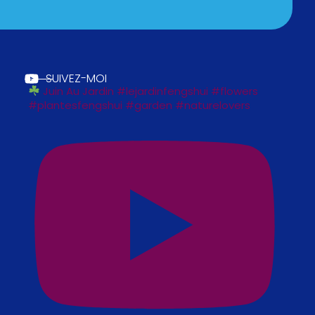
SUIVEZ-MOI
Juin Au Jardin #lejardinfengshui #flowers
#plantesfengshui #garden #naturelovers