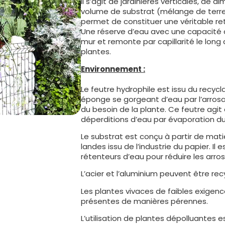
Il s’agit de jardinières verticales, de
volume de substrat (mélange de terre et
permet de constituer une véritable re
Une réserve d’eau avec une capacité d’
mur et remonte par capillarité le long
plantes.
Environnement :
Le feutre hydrophile est issu du recycla
éponge se gorgeant d’eau par l’arrosag
du besoin de la plante. Ce feutre agit
déperditions d’eau par évaporation dur
Le substrat est conçu à partir de mat
landes issu de l’industrie du papier. 
rétenteurs d’eau pour réduire les arro
L’acier et l’aluminium peuvent être recy
Les plantes vivaces de faibles exigenc
présentes de manières pérennes.
L’utilisation de plantes dépolluantes