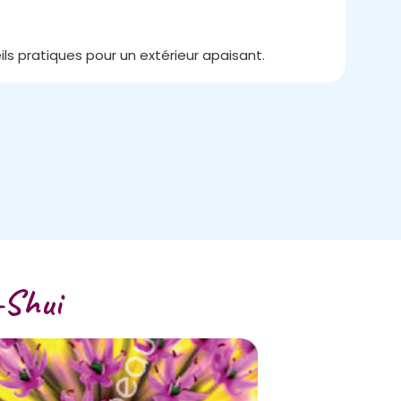
Le J
15/
s pratiques pour un extérieur apaisant.
Au cœ
-Shui