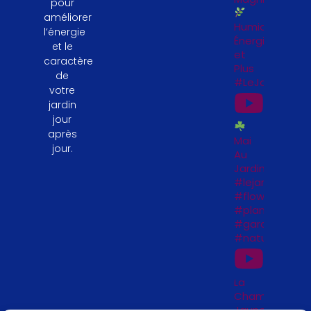
pour
améliorer
Humidité,
l’énergie
Énergie
et le
et
caractère
Plus
de
#LeJardinFeng
votre
jardin
jour
après
Mai
jour.
Au
Jardin
#lejardinfengs
#flowers
#plantesfengs
#garden
#naturelovers
La
Chambre
Jaune