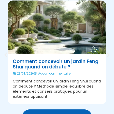
Comment concevoir un jardin Feng
Shui quand on débute ?
É
Aucun commentaire
29/01/2026
Comment concevoir un jardin Feng Shui quand
A
on débute ? Méthode simple, équilibre des
s
éléments et conseils pratiques pour un
J
extérieur apaisant.
v