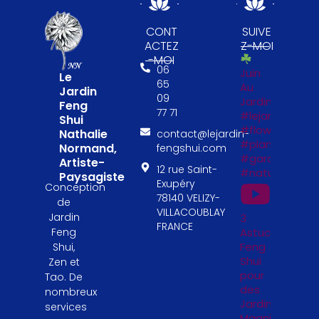
CONT
SUIVE
ACTEZ
Z-MOI
-MOI
06
Juin
Le
65
Au
Jardin
09
Jardin
Feng
77 71
#lejardinfengs
Shui
#flowers
Nathalie
contact@lejardin-
#plantesfengs
Normand,
fengshui.com
#garden
Artiste-
12 rue Saint-
#naturelovers
Paysagiste
Exupéry
Conception
78140 VELIZY-
de
VILLACOUBLAY
Jardin
3
FRANCE
Astuces
Feng
Feng
Shui,
Shui
Zen et
pour
Tao. De
des
nombreux
Jardinières
services
Magnifiques