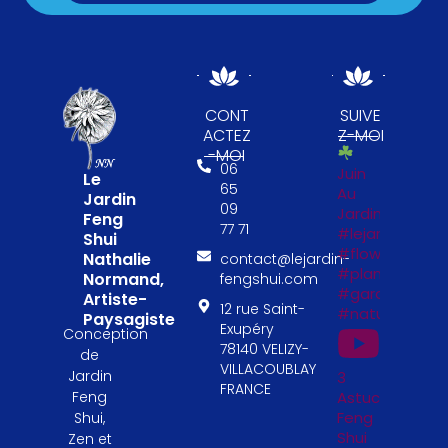
CONT
SUIVE
ACTEZ
Z-MOI
-MOI
06
Juin
Le
65
Au
Jardin
09
Jardin
Feng
77 71
#lejardinfengs
Shui
#flowers
Nathalie
contact@lejardin-
#plantesfengs
Normand,
fengshui.com
#garden
Artiste-
12 rue Saint-
#naturelovers
Paysagiste
Exupéry
Conception
78140 VELIZY-
de
VILLACOUBLAY
Jardin
3
FRANCE
Astuces
Feng
Feng
Shui,
Shui
Zen et