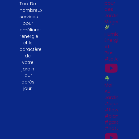
pour
Tao. De
des
nombreux
Jardinières
services
Magnifiques
pour
améliorer
Humidité,
l’énergie
Énergie
et le
et
caractère
Plus
de
#LeJardinFeng
votre
jardin
jour
après
Mai
jour.
Au
Jardin
#lejardinfengs
#flowers
#plantesfengs
#garden
#naturelovers