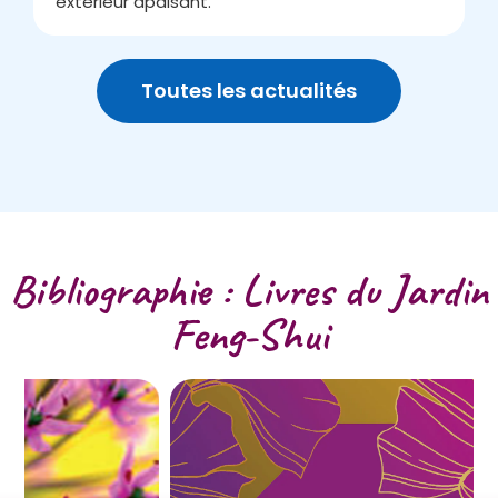
extérieur apaisant.
v
Toutes les actualités
Bibliographie : Livres du Jardin
Feng-Shui