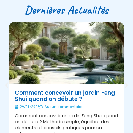
Dernières Actualités
Comment concevoir un jardin Feng
Shui quand on débute ?
É
Aucun commentaire
29/01/2026
Comment concevoir un jardin Feng Shui quand
A
on débute ? Méthode simple, équilibre des
s
éléments et conseils pratiques pour un
J