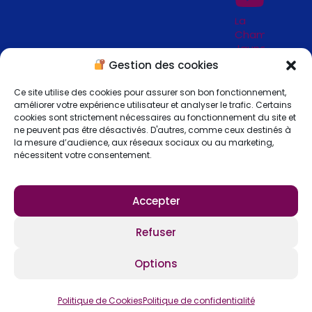
La
Chambre
Jaune
_
Gestion des cookies
Jardins
de
Ce site utilise des cookies pour assurer son bon fonctionnement,
Séricourt
améliorer votre expérience utilisateur et analyser le trafic. Certains
_ 62
cookies sont strictement nécessaires au fonctionnement du site et
ne peuvent pas être désactivés. D'autres, comme ceux destinés à
la mesure d’audience, aux réseaux sociaux ou au marketing,
nécessitent votre consentement.
Accepter
S'abonner
Refuser
Options
Copyright © 2026 Lejardin-fengshui.com
Tous droits réservés –
Mentions légales
–
Politique de confidentialité
–
Politique de cookies
–
CGV
Politique de Cookies
Politique de confidentialité
Réalisé par
AngelysProd.com