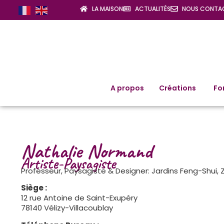
LA MAISON
ACTUALITÉS
NOUS CONTA
A propos
Créations
Fo
Nathalie Normand
Artiste-Paysagiste
Professeur, Paysagiste & Designer: Jardins Feng-Shui,
Siège :
12 rue Antoine de Saint-Exupéry
78140 Vélizy-Villacoublay