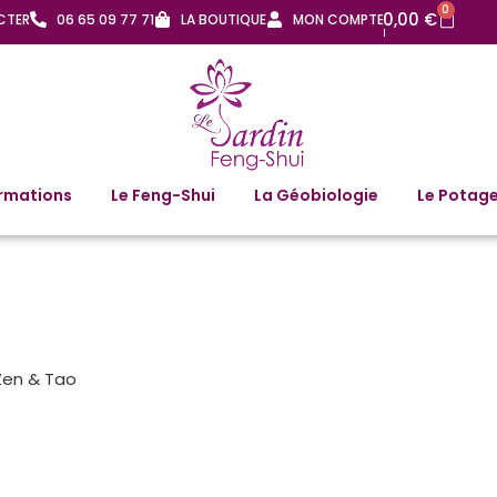
0
0,00
€
CTER
06 65 09 77 71
LA BOUTIQUE
MON COMPTE
rmations
Le Feng-Shui
La Géobiologie
Le Potage
 Zen & Tao