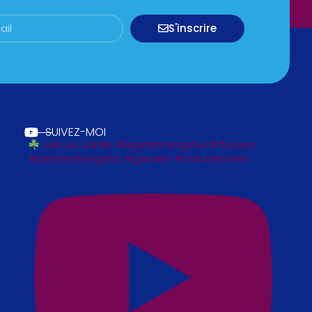
S'inscrire
SUIVEZ-MOI
Juin Au Jardin #lejardinfengshui #flowers
#plantesfengshui #garden #naturelovers