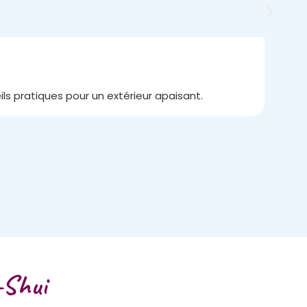
Le J
15/
s pratiques pour un extérieur apaisant.
Au cœ
-Shui