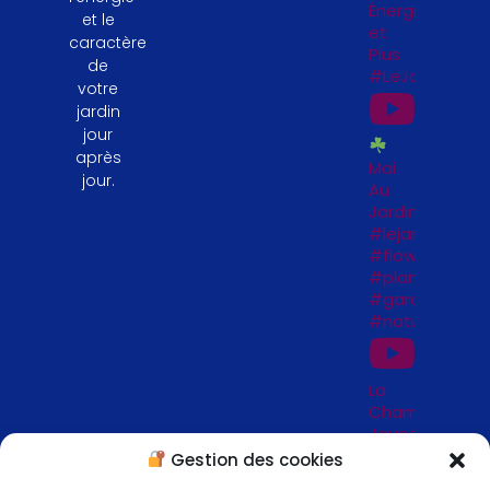
Énergie
et le
et
caractère
Plus
de
#LeJardinFeng
votre
jardin
jour
après
Mai
jour.
Au
Jardin
#lejardinfengs
#flowers
#plantesfengs
#garden
#naturelovers
La
Chambre
Jaune
_
Gestion des cookies
Jardins