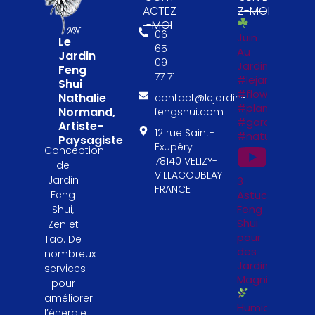
ACTEZ
Z-MOI
-MOI
06
Juin
Le
65
Au
Jardin
09
Jardin
Feng
77 71
#lejardinfengs
Shui
#flowers
Nathalie
contact@lejardin-
#plantesfengs
Normand,
fengshui.com
#garden
Artiste-
12 rue Saint-
#naturelovers
Paysagiste
Exupéry
Conception
78140 VELIZY-
de
VILLACOUBLAY
Jardin
3
FRANCE
Astuces
Feng
Feng
Shui,
Shui
Zen et
pour
Tao. De
des
nombreux
Jardinières
services
Magnifiques
pour
améliorer
Humidité,
l’énergie