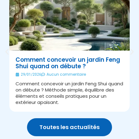
Comment concevoir un jardin Feng
Shui quand on débute ?
É
Aucun commentaire
29/01/2026
Comment concevoir un jardin Feng Shui quand
A
on débute ? Méthode simple, équilibre des
s
éléments et conseils pratiques pour un
J
extérieur apaisant.
v
Toutes les actualités