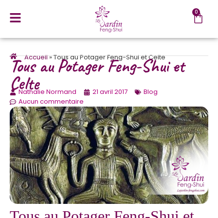
0
Accueil
»
Tous au Potager Feng-Shui et Celte
Tous au Potager Feng-Shui et
Celte
Nathalie Normand
21 avril 2017
Blog
Aucun commentaire
Tous au Potager Feng-Shui et