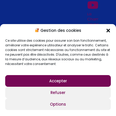
La
Chambre
Jaune
_
Gestion des cookies
Jardins
de
Ce site utilise des cookies pour assurer son bon fonctionnement,
Séricourt
améliorer votre expérience utilisateur et analyser le trafic. Certains
_ 62
cookies sont strictement nécessaires au fonctionnement du site et
ne peuvent pas être désactivés. D'autres, comme ceux destinés à
la mesure d’audience, aux réseaux sociaux ou au marketing,
nécessitent votre consentement.
Accepter
S'abonner
Refuser
Options
Copyright © 2026 Lejardin-fengshui.com
Tous droits réservés –
Mentions légales
–
Politique de confidentialité
–
Politique de cookies
–
CGV