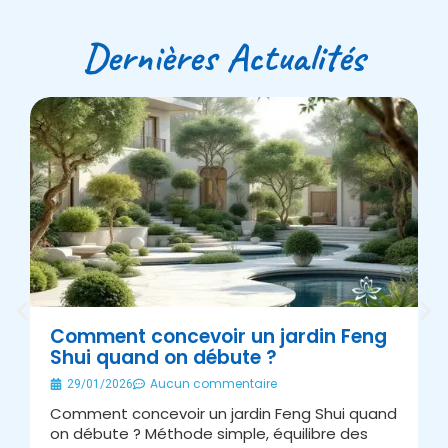
Dernières Actualités
Comment concevoir un jardin Feng
Shui quand on débute ?
É
Aucun commentaire
29/01/2026
Comment concevoir un jardin Feng Shui quand
A
on débute ? Méthode simple, équilibre des
s