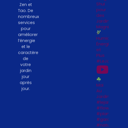
Shui
Zen et
pour
Tao. De
des
nombreux
Jardinières
services
Magnifiques
pour
améliorer
Humidité,
l’énergie
Énergie
et le
et
caractère
Plus
de
#LeJardinFeng
votre
jardin
jour
après
Mai
jour.
Au
Jardin
#lejardinfengs
#flowers
#plantesfengs
#garden
#naturelovers