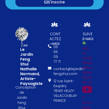
S'inscrire
CONT
SUIVE
ACTEZ
Z-MOI
-MOI
06
Juin
Le
65
Au
Jardin
09
Jardin
Feng
77 71
#lejardinfengs
Shui
#flowers
Nathalie
contact@lejardin-
#plantesfengs
Normand,
fengshui.com
#garden
Artiste-
12 rue Saint-
#naturelovers
Paysagiste
Exupéry
Conception
78140 VELIZY-
de
VILLACOUBLAY
Jardin
3
FRANCE
Astuces
Feng
Feng
Shui,