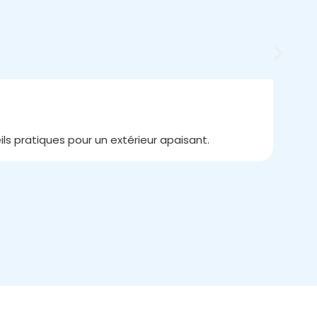
Le J
15/
s pratiques pour un extérieur apaisant.
Au cœ