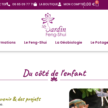
0
0,00
€
CTER
06 65 09 77 71
LA BOUTIQUE
MON COMPTE
rmations
Le Feng-Shui
La Géobiologie
Le Potage
Du côté de l'enfant
avenir & des projets
e.