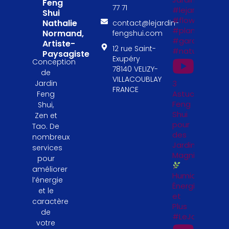
Feng
77 71
#lejardinfengs
Shui
#flowers
Nathalie
contact@lejardin-
#plantesfengs
Normand,
fengshui.com
#garden
Artiste-
12 rue Saint-
#naturelovers
Paysagiste
Exupéry
Conception
78140 VELIZY-
de
VILLACOUBLAY
Jardin
3
FRANCE
Astuces
Feng
Feng
Shui,
Shui
Zen et
pour
Tao. De
des
nombreux
Jardinières
services
Magnifiques
pour
améliorer
Humidité,
l’énergie
Énergie
et le
et
caractère
Plus
de
#LeJardinFeng
votre