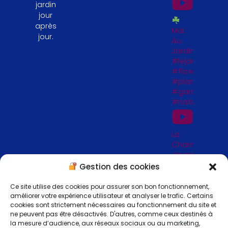
jardin
jour
après
Mai
jour.
Au
Jardin
#lejardinfengs
#flowers
#plantesfengs
#garden
#naturelovers
La
Chambre
Jaune
_
Gestion des cookies
Jardins
de
Ce site utilise des cookies pour assurer son bon fonctionnement,
Séricourt
améliorer votre expérience utilisateur et analyser le trafic. Certains
_ 62
cookies sont strictement nécessaires au fonctionnement du site et
ne peuvent pas être désactivés. D'autres, comme ceux destinés à
la mesure d’audience, aux réseaux sociaux ou au marketing,