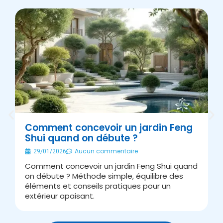
Comment concevoir un jardin Feng
Shui quand on débute ?
É
Aucun commentaire
29/01/2026
Comment concevoir un jardin Feng Shui quand
A
on débute ? Méthode simple, équilibre des
s
éléments et conseils pratiques pour un
J
extérieur apaisant.
v