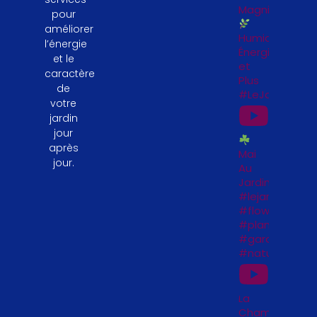
Magnifiques
pour
améliorer
Humidité,
l’énergie
Énergie
et le
et
caractère
Plus
de
#LeJardinFeng
votre
jardin
jour
après
Mai
jour.
Au
Jardin
#lejardinfengs
#flowers
#plantesfengs
#garden
#naturelovers
La
Chambre