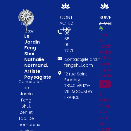
CONT
SUIVE
ACTEZ
Z-MOI
-MOI
06
Juin
Le
65
Au
Jardin
09
Jardin
Feng
77 71
#lejardinfengs
Shui
#flowers
Nathalie
contact@lejardin-
#plantesfengs
Normand,
fengshui.com
#garden
Artiste-
12 rue Saint-
#naturelovers
Paysagiste
Exupéry
Conception
78140 VELIZY-
de
VILLACOUBLAY
Jardin
3
FRANCE
Astuces
Feng
Feng
Shui,
Shui
Zen et
pour
Tao. De
des
nombreux
Jardinières
services