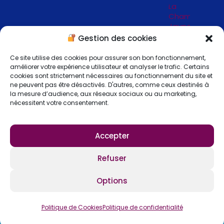
La
Chambre
Jaune
_
Gestion des cookies
Jardins
de
Ce site utilise des cookies pour assurer son bon fonctionnement,
Séricourt
améliorer votre expérience utilisateur et analyser le trafic. Certains
_ 62
cookies sont strictement nécessaires au fonctionnement du site et
ne peuvent pas être désactivés. D'autres, comme ceux destinés à
la mesure d’audience, aux réseaux sociaux ou au marketing,
nécessitent votre consentement.
Accepter
S'abonner
Refuser
Options
Copyright © 2026 Lejardin-fengshui.com
Tous droits réservés –
Mentions légales
–
Politique de confidentialité
–
Politique de cookies
–
CGV
Politique de Cookies
Politique de confidentialité
Réalisé par
AngelysProd.com