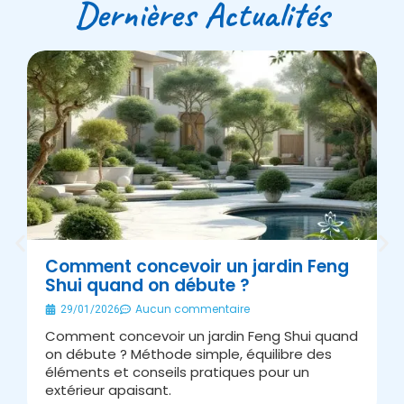
Dernières Actualités
Comment concevoir un jardin Feng
Shui quand on débute ?
É
Aucun commentaire
29/01/2026
Comment concevoir un jardin Feng Shui quand
A
on débute ? Méthode simple, équilibre des
s
éléments et conseils pratiques pour un
J
extérieur apaisant.
v