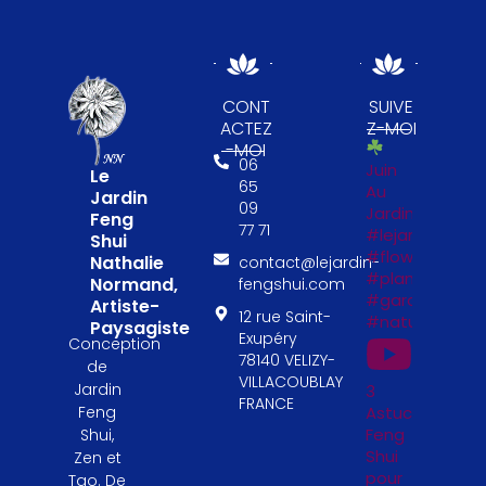
CONT
SUIVE
ACTEZ
Z-MOI
-MOI
06
Juin
Le
65
Au
Jardin
09
Jardin
Feng
77 71
#lejardinfengs
Shui
#flowers
Nathalie
contact@lejardin-
#plantesfengs
Normand,
fengshui.com
#garden
Artiste-
12 rue Saint-
#naturelovers
Paysagiste
Exupéry
Conception
78140 VELIZY-
de
VILLACOUBLAY
Jardin
3
FRANCE
Astuces
Feng
Feng
Shui,
Shui
Zen et
pour
Tao. De