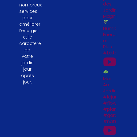
des
nombreux
Jardinières
services
Magnifiques
pour
améliorer
Humidité,
l’énergie
Énergie
et le
et
caractère
Plus
de
#LeJardinFeng
votre
jardin
jour
après
Mai
jour.
Au
Jardin
#lejardinfengs
#flowers
#plantesfengs
#garden
#naturelovers